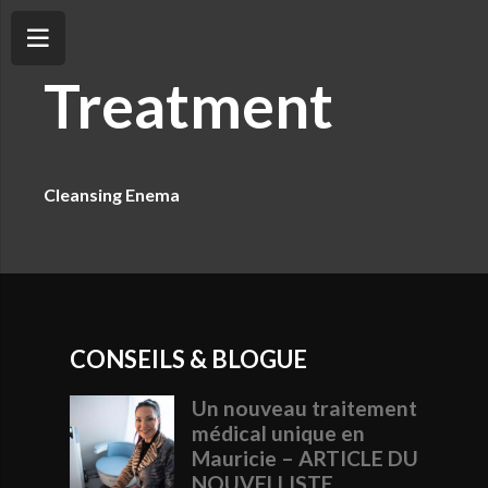
Treatment
Cleansing Enema
CONSEILS & BLOGUE
Un nouveau traitement
médical unique en
Mauricie – ARTICLE DU
NOUVELLISTE